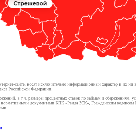
ернет-сайте, носят исключительно информационный характер и их ни в ко
екса Российской Федерации.
режений, в т.ч. размеры процентных ставок по займам и сбережениям, у
и нормативными документами КПК «Ренда ЗСК», Гражданским кодексом Р
ами.
в