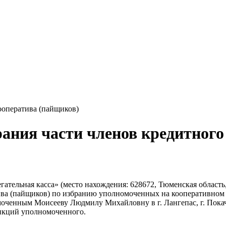
ооператива (пайщиков)
рания части членов кредитного
ельная касса» (место нахождения: 628672, Тюменская область, г. 
ива (пайщиков) по избранию уполномоченных на кооперативном 
оченным Моисееву Людмилу Михайловну в г. Лангепас, г. Покачи, 
ункций уполномоченного.