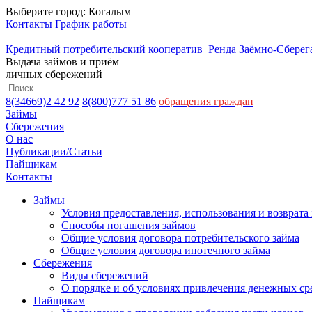
Выберите город:
Когалым
Контакты
График работы
Кредитный потребительский кооператив
Ренда
Заёмно-Сберега
Выдача займов и приём
личных сбережений
8(34669)2 42 92
8(800)777 51 86
обращения граждан
Займы
Сбережения
О нас
Публикации/Статьи
Пайщикам
Контакты
Займы
Условия предоставления, использования и возврата
Способы погашения займов
Общие условия договора потребительского займа
Общие условия договора ипотечного займа
Сбережения
Виды сбережений
О порядке и об условиях привлечения денежных ср
Пайщикам