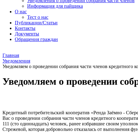
Уведомления о проведении собрания части членов
Информация для пайщика
О нас
Тест о нас
Публикации/Статьи
Контакты
Документы
Обращения граждан
Главная
Уведомления
Уведомляем о проведении собрания части членов кредитного к
Уведомляем о проведении соб
Кредитный потребительский кооператив «Ренда Заёмно - Сберегат
Вас о проведении собрания части членов кредитного кооперат
111 (сто одиннадцать) человек, ранее избравшие своим уполном
Стрежевой, которая добровольно отказалась от выполнения ф