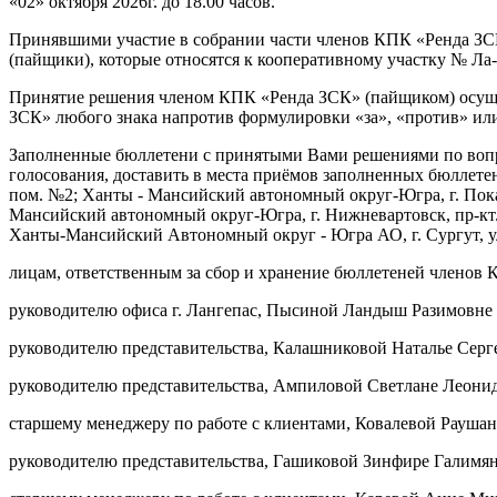
«02» октября 2026г. до 18.00 часов.
Принявшими участие в собрании части членов КПК «Ренда ЗС
(пайщики), которые относятся к кооперативному участку № Ла
Принятие решения членом КПК «Ренда ЗСК» (пайщиком) осущес
ЗСК» любого знака напротив формулировки «за», «против» или 
Заполненные бюллетени с принятыми Вами решениями по вопрос
голосования, доставить в места приёмов заполненных бюллетен
пом. №2; Ханты - Мансийский автономный округ-Югра, г. Покач
Мансийский автономный округ-Югра, г. Нижневартовск, пр-кт.
Ханты-Мансийский Автономный округ - Югра АО, г. Сургут, ул. 
лицам, ответственным за сбор и хранение бюллетеней членов 
руководителю офиса г. Лангепас, Пысиной Ландыш Разимовне
руководителю представительства, Калашниковой Наталье Серг
Выберите ваш г
руководителю представительства, Ампиловой Светлане Леони
старшему менеджеру по работе с клиентами, Ковалевой Рауша
руководителю представительства, Гашиковой Зинфире Галимя
Например:
Когалым