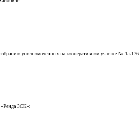
ихайловне
ная связь
о избранию уполномоченных на кооперативном участке № Ла-176
ласен на обработку
персональных данных
«Ренда ЗСК»: