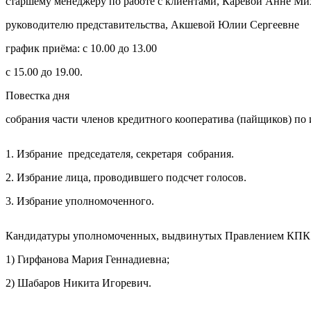
старшему менеджеру по работе с клиентами, Каревой Анне М
Когалым
руководителю представительства, Акшевой Юлии Сергеевне
Мегион
Обрат
Нижневартовск
график приёма: с 10.00 до 13.00
Стрежевой
с 15.00 до 19.00.
Сургут
Телефон
*
Лангепас
Повестка дня
Покачи
собрания части членов кредитного кооператива (пайщиков) п
Я сог
1. Избрание председателя, секретаря собрания.
2. Избрание лица, проводившего подсчет голосов.
3. Избрание уполномоченного.
Кандидатуры уполномоченных, выдвинутых Правлением КПК 
1) Гирфанова Мария Геннадиевна;
2) Шабаров Никита Игоревич.