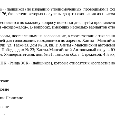
К» (пайщиков) по избранию уполномоченных, проводимом в фор
-176, бюллетени которых получены до даты окончания их приема
твляется по каждому вопросу повестки дня, путём проставлени
«воздержался». В вопросах, имеющих несколько вариантов ответа
ам, поставленным на голосование, в соответствии с заявленно
ей для голосования, находящиеся по адресам: Ханты - Мансийск
и, ул. Таежная, дом № 10, кв. 1; Ханты - Мансийский автономн
 Победы, дом № 23; Ханты-Мансийский Автономный округ - Югра 
Университетская, дом № 31; Томская обл, г. Стрежевой, 4-й мкр
КПК «Ренда ЗСК» (пайщиков), которые относятся к кооперативно
еевне
ород
довне
нии Наилевне
новне